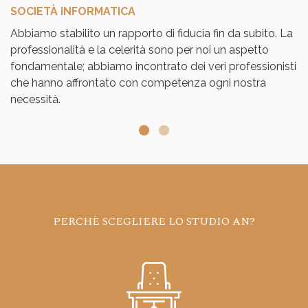
SOCIETÀ INFORMATICA
S
Abbiamo stabilito un rapporto di fiducia fin da subito. La
Un
professionalità e la celerità sono per noi un aspetto
di
fondamentale; abbiamo incontrato dei veri professionisti
che hanno affrontato con competenza ogni nostra
necessità.
PERCHÈ SCEGLIERE LO STUDIO AN?