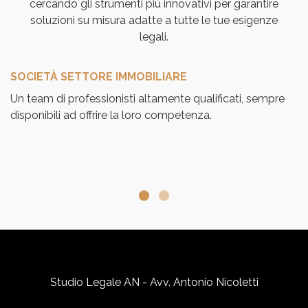
cercando gli strumenti più innovativi per garantire
soluzioni su misura adatte a tutte le tue esigenze
legali.
SOCIETÀ SETTORE IMMOBILIARE
S
Un team di professionisti altamente qualificati, sempre
Ab
disponibili ad offrire la loro competenza.
pr
fo
c
ne
Studio Legale AN - Avv. Antonio Nicoletti